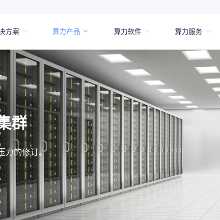
决方案
算力产品
算力软件
算力服务
LtHCS 联泰集群高性能计算集群管理平台
LtAI 联泰集群人工智能加速平台
LtCloudDesk 联泰集群云桌面平台
LtCloud 联泰集群弹性云管平台
LtAGI 联泰集群强人工智能应用加速平台
LtAIDC 联泰集群一体化算力云平台
集群
压力的修订。