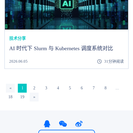
技术分享
AI 时代下 Slurm 与 Kubernetes 调度系统对比
2026.06.05
31分钟阅读
«
1
2
3
4
5
6
7
8
...
18
19
»