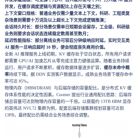
并发，在缓存调度逻辑与资源配比上存在天壤之别；
上下文窗口规格：普通业务仅需少量文本上下文，科研、工程类复
杂场景则需要十万词及以上超长上下文完成逻辑推演；
会话持久时长：部分场景仅需单日短期会话留存，工业级、科研级
业务则要求会话状态连续稳定数周甚至数月；
延迟性能指标：部分离线业务可容忍分钟级响应时延，实时交互类
AI 服务一旦响应超时 10 秒，便会彻底丧失商用价值。
全新 AI 推理服务上线初期，KV 缓存处于空白状态，所有用户请求
都需要 GPU/AI 加速芯片从零完成注意力键值运算。随着业务持续
运行、用户请求不断累积，缓存数据体量逐步扩容，
缓存未命中概
率
持续下降。据 DDN 实测客户数据显示，成熟业务场景下缓存命中
率可达 85%。
物理内存（HBM/DRAM）与后端存储的容量配比，是分布式 KV 缓
存体系性能的决定性因素。
Coomer
提出行业通用配比思路：后端存
储总容量可达到物理内存容量的一千倍。以搭载约 13TB HBM 显存
的英伟达 NVL72 集群为例，配套后端存储集群规划容量可达到
13PB，最终配比仍需结合业务场景综合调整。