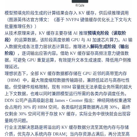
模型预填充阶段生成的计算结果会存入 KV 缓存，供后续推理调用
（图源英伟达官方博文：《基于 NVFP4 键值缓存优化长上下文与大
批量推理任务》）
从技术原理来讲，KV 缓存主要存储 AI 推理
预填充阶段（读取阶
段）
的运算数据，该阶段高度依赖 GPU 与 AI 加速芯片算力。AI 输
入数据完成各注意力层状态计算后，推理进入
解码生成阶段（输出
阶段）
，逐词输出应答内容。借助 KV 缓存留存高频注意力键值数
据，可避免 GPU 重复运算，有效提升文本生成速度、降低用户侧推
理延迟。
理想状态下，全部 KV 缓存数据都存储在 GPU 近邻的高带宽内存
（HBM）中，最大限度缩短数据传输路径，兼顾低延迟与高吞吐性
能。但受硬件规格限制，现有 HBM 容量既无法承载业务所需的超大
上下文数据，也难以同时兼顾模型运行所需的各类内存调度任务。
DDN 公司产品高级副总裁
James
・
Coomer
指出：神经网络权重通常
会占用约 30% 的 HBM 空间，各类临时运算数据再占用 30%，最终
仅剩余 30% 空间可用于存放 KV 缓存，实际业务中很快就会出现容
量耗尽问题。
行业主流解决思路是将溢出的 KV 缓存数据分流至其他内存与存储
介质，优先存入系统内存 DRAM；当内存资源占满后，再分流至高