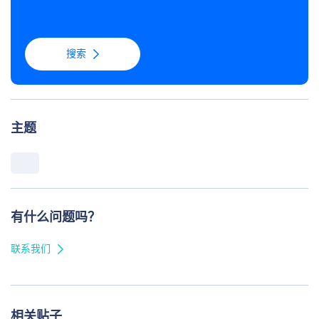
搜索
主题
有什么问题吗？
联系我们
相关贴子