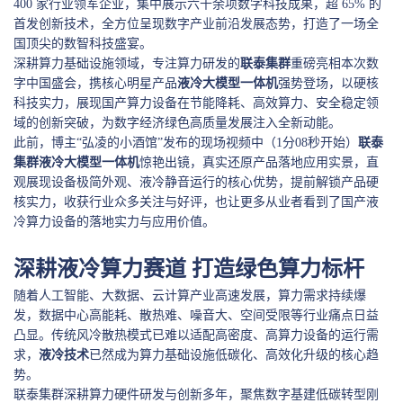
400 家行业领军企业，集中展示六千余项数字科技成果，超 65% 的
首发创新技术，全方位呈现数字产业前沿发展态势，打造了一场全
国顶尖的数智科技盛宴。
深耕算力基础设施领域，专注算力研发的
联泰集群
重磅亮相本次数
字中国盛会，携核心明星产品
液冷大模型一体机
强势登场，以硬核
科技实力，展现国产算力设备在节能降耗、高效算力、安全稳定领
域的创新突破，为数字经济绿色高质量发展注入全新动能。
此前，博主“
弘凌的小酒馆
”发布的现场视频中（1分08秒开始）
联泰
集群液冷大模型一体机
惊艳出镜，真实还原产品落地应用实景，直
观展现设备极简外观、液冷静音运行的核心优势，提前解锁产品硬
核实力，收获行业众多关注与好评，也让更多从业者看到了国产液
冷算力设备的落地实力与应用价值。
深耕液冷算力赛道 打造绿色算力标杆
随着人工智能、大数据、云计算产业高速发展，算力需求持续爆
发，数据中心高能耗、散热难、噪音大、空间受限等行业痛点日益
凸显。传统风冷散热模式已难以适配高密度、高算力设备的运行需
求，
液冷技术
已然成为算力基础设施低碳化、高效化升级的核心趋
势。
联泰集群深耕算力硬件研发与创新多年，聚焦数字基建低碳转型刚