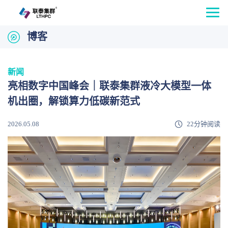
博客
新闻
亮相数字中国峰会｜联泰集群液冷大模型一体
机出圈，解锁算力低碳新范式
2026.05.08
22分钟阅读