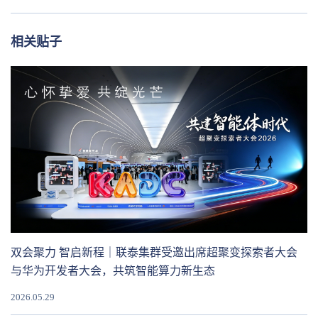
相关贴子
双会聚力 智启新程｜联泰集群受邀出席超聚变探索者大会
与华为开发者大会，共筑智能算力新生态
2026.05.29