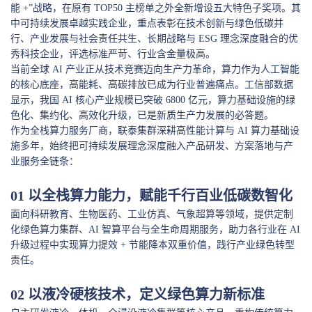
能 +”战略，在原有 TOP50 主榜单之外全新增设五大特色子奖项。其
中可持续发展卓越实践企业，重点表彰在技术创新与绿色低碳并
行、产业发展与社会责任共生、长期战略与 ESG 理念深度融合的优
秀科技企业，评选标准严苛、行业含金量极高。
当前全球 AI 产业正从技术竞赛迈向生产力革命，算力作为人工智能
的核心底座，高能耗、高碳排放已成为行业普遍痛点。工信部数据
显示，我国 AI 核心产业规模已突破 6800 亿元，算力基础设施的绿
色化、集约化、高效化升级，已是新质生产力发展的必答题。
作为全栈算力服务厂商，联泰集群深耕高性能计算与 AI 算力基础设
施多年，始终把可持续发展理念深度融入产品研发、方案落地与产
业服务全链条：
0
1
以全栈算力能力，赋能千行百业低碳数智化
面向科研教育、生物医药、工业仿真、气象超算等领域，提供定制
化绿色算力集群、AI 智算平台与全生命周期服务，助力各行业在 AI
升级过程中实现算力提效 + 节能降本双重价值，践行产业绿色转型
责任。
0
2
以液冷硬核技术，定义绿色算力新标准