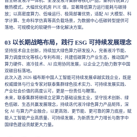
自主研发液冷一体机、全浸没液冷集群等核心产品，重构传统算力
散热模式，大幅优化机房 PUE 值，显著降低算力运行能耗与碳排
放；以高密度算力、低噪运行、极简部署优势，适配 AI 大模型、科
学计算、生命科学仿真等高负载场景，为数据中心低碳转型提供可
落地、可规模化的软硬件一体化解决方案。
0
3
以长期战略布局，践行 ESG 可持续发展理念
坚持技术自主创新，持续加大绿色算力研发投入，完善液冷节能、
算力调度优化等核心专利布局；共建低碳算力产业生态，推动国产
算力硬件、液冷技术、AI 应用协同发展，以企业之力助力数字中国
双碳目标落地。
此次入选 2026 福布斯中国人工智能可持续发展卓越实践企业，既是
权威媒体与行业专家对联泰集群绿色技术实力、可持续发展实践、
产业社会价值的高度认可，更是一份责任与鞭策。
未来，联泰集群将继续立足算力基础设施主业，坚守技术创新、绿
色低碳、生态共赢发展理念，持续迭代液冷绿色算力产品矩阵，深
化 AI 与算力产业融合，以更高效、更节能、更可靠的算力底座，赋
能人工智能产业高质量、可持续发展，为新质生产力增长与数字中
国绿色建设贡献更大力量。