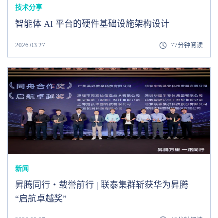
技术分享
智能体 AI 平台的硬件基础设施架构设计
2026.03.27
77分钟阅读
新闻
昇腾同行・载誉前行 | 联泰集群斩获华为昇腾
“启航卓越奖”