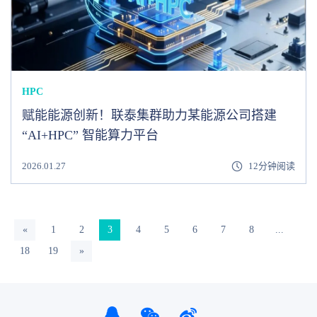
HPC
赋能能源创新！联泰集群助力某能源公司搭建
“AI+HPC” 智能算力平台
2026.01.27
12分钟阅读
«
1
2
3
4
5
6
7
8
...
18
19
»